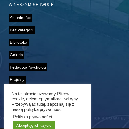
W NASZYM SERWISIE
Aktualności
Bez kategorii
Biblioteka
Galeria
Pedagog/Psycholog
Projekty
Samorząd Uczniowski
Na tej stronie używamy Plików
cookie, celem optymalizacji witryny.
Przebywając tutaj, zapoznaj się z
Wolontariat
naszą polityką prywatności
Polityka prywatności
Akceptuję ich użycie