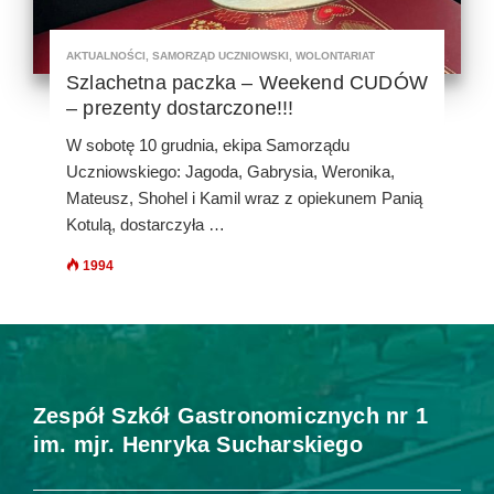
AKTUALNOŚCI
,
SAMORZĄD UCZNIOWSKI
,
WOLONTARIAT
Szlachetna paczka – Weekend CUDÓW
– prezenty dostarczone!!!
W sobotę 10 grudnia, ekipa Samorządu
Uczniowskiego: Jagoda, Gabrysia, Weronika,
Mateusz, Shohel i Kamil wraz z opiekunem Panią
Kotulą, dostarczyła …
1994
Zespół Szkół Gastronomicznych nr 1
im. mjr. Henryka Sucharskiego