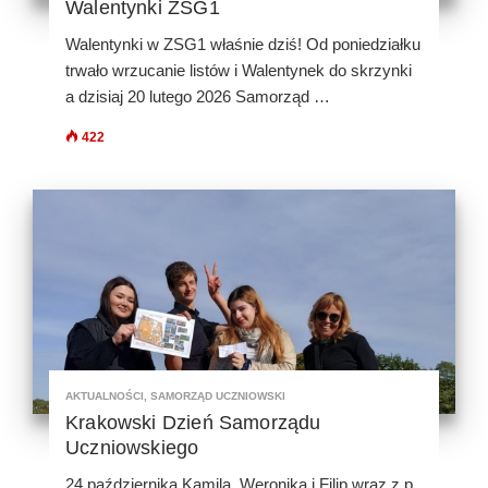
Walentynki ZSG1
Walentynki w ZSG1 właśnie dziś! Od poniedziałku
trwało wrzucanie listów i Walentynek do skrzynki
a dzisiaj 20 lutego 2026 Samorząd …
422
AKTUALNOŚCI
,
SAMORZĄD UCZNIOWSKI
Krakowski Dzień Samorządu
Uczniowskiego
24 października Kamila, Weronika i Filip wraz z p.