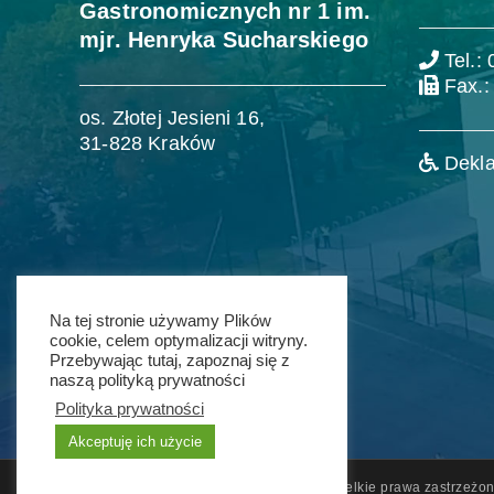
Gastronomicznych nr 1 im.
mjr. Henryka Sucharskiego
Tel.:
Fax.:
os. Złotej Jesieni 16,
31-828 Kraków
Dekla
Na tej stronie używamy Plików
cookie, celem optymalizacji witryny.
Przebywając tutaj, zapoznaj się z
naszą polityką prywatności
Polityka prywatności
Akceptuję ich użycie
© 2011 - 2021 ZSG nr 1 w Krakowie. Wszelkie prawa zastrzeżon