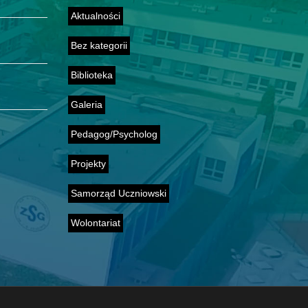
Aktualności
Bez kategorii
Biblioteka
Galeria
Pedagog/Psycholog
Projekty
Samorząd Uczniowski
Wolontariat