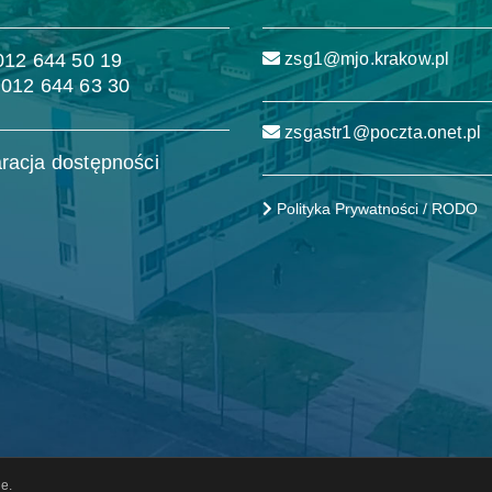
 012 644 50 19
zsg1@mjo.krakow.pl
 012 644 63 30
zsgastr1@poczta.onet.pl
racja dostępności
Polityka Prywatności / RODO
e.