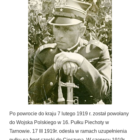
Po powrocie do kraju 7 lutego 1919 r. został powołany
do Wojska Polskiego w 16. Pułku Piechoty w
Tarnowie. 17 III 1919r. odesła w ramach uzupełnienia
pułku na front czeski do Cieszyna. W czerwcu 1919r.