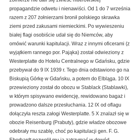
propagandzie odwetu i nienawiści. Od 1 do 7 września
razem z 207 żołnierzami bronił polskiego skrawka
ziemi przed zakusami niemieckimi. Po wywieszeniu
białej flagi osobiście udał się do Niemców, aby
omówić warunki kapitulacji. Wraz z innymi oficerami (z
wyjątkiem rannego por. Pająka) został odwieziony z
Westerplatte do Hotelu Centralnego w Gdańsku, gdzie
przebywał do 9 IX 1939 r. Tego dnia odstawiono go na
Biskupią Górkę w Gdańsku, a potem do Elbląga. 10 IX
przewieziony został do obozu w Stablack (Stablawki),
w którym spisywano ewidencję, rewidowano bagaż i
prowadzono dalsze przesłuchania. 12 IX od oflagu
dołączyła reszta załogi Westerplatte. 5 X znalazł się w
obozie Reisenburg (Prabuty), gdzie władze obozowe
odebrały mu szablę, choć po kapitulacji gen. F. G.
Eberhardt pozwolił mu ją zatrzymać w dowód