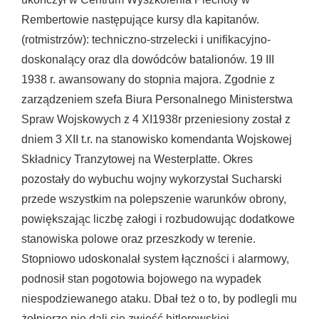
Rembertowie następujące kursy dla kapitanów.
(rotmistrzów): techniczno-strzelecki i unifikacyjno-
doskonalący oraz dla dowódców batalionów. 19 III
1938 r. awansowany do stopnia majora. Zgodnie z
zarządzeniem szefa Biura Personalnego Ministerstwa
Spraw Wojskowych z 4 XI1938r przeniesiony został z
dniem 3 XII t.r. na stanowisko komendanta Wojskowej
Składnicy Tranzytowej na Westerplatte. Okres
pozostały do wybuchu wojny wykorzystał Sucharski
przede wszystkim na polepszenie warunków obrony,
powiększając liczbę załogi i rozbudowując dodatkowe
stanowiska polowe oraz przeszkody w terenie.
Stopniowo udoskonalał system łączności i alarmowy,
podnosił stan pogotowia bojowego na wypadek
niespodziewanego ataku. Dbał też o to, by podlegli mu
żołnierze nie dali się zwieść hitlerowskiej