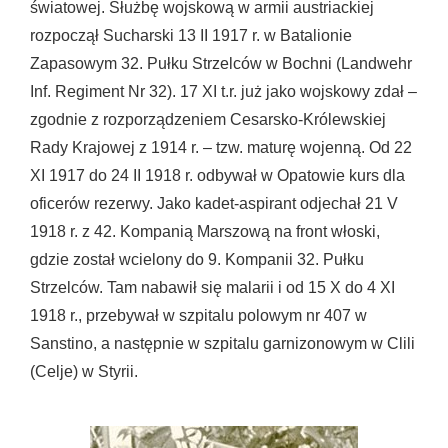
światowej. Służbę wojskową w armii austriackiej
rozpoczął Sucharski 13 II 1917 r. w Batalionie
Zapasowym 32. Pułku Strzelców w Bochni (Landwehr
Inf. Regiment Nr 32). 17 XI t.r. już jako wojskowy zdał –
zgodnie z rozporządzeniem Cesarsko-Królewskiej
Rady Krajowej z 1914 r. – tzw. maturę wojenną. Od 22
XI 1917 do 24 II 1918 r. odbywał w Opatowie kurs dla
oficerów rezerwy. Jako kadet-aspirant odjechał 21 V
1918 r. z 42. Kompanią Marszową na front włoski,
gdzie został wcielony do 9. Kompanii 32. Pułku
Strzelców. Tam nabawił się malarii i od 15 X do 4 XI
1918 r., przebywał w szpitalu polowym nr 407 w
Sanstino, a następnie w szpitalu garnizonowym w Clili
(Celje) w Styrii.