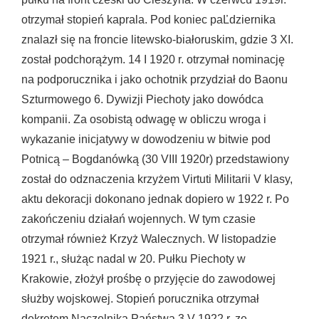
otrzymał stopień kaprala. Pod koniec paĽdziernika
znalazł się na froncie litewsko-białoruskim, gdzie 3 XI.
został podchorążym. 14 I 1920 r. otrzymał nominację
na podporucznika i jako ochotnik przydział do Baonu
Szturmowego 6. Dywizji Piechoty jako dowódca
kompanii. Za osobistą odwagę w obliczu wroga i
wykazanie inicjatywy w dowodzeniu w bitwie pod
Potnicą – Bogdanówką (30 VIII 1920r) przedstawiony
został do odznaczenia krzyżem Virtuti Militarii V klasy,
aktu dekoracji dokonano jednak dopiero w 1922 r. Po
zakończeniu działań wojennych. W tym czasie
otrzymał również Krzyż Walecznych. W listopadzie
1921 r., służąc nadal w 20. Pułku Piechoty w
Krakowie, złożył prośbę o przyjęcie do zawodowej
służby wojskowej. Stopień porucznika otrzymał
dekretem Naczelnika Państwa 3 V 1922 r. ze