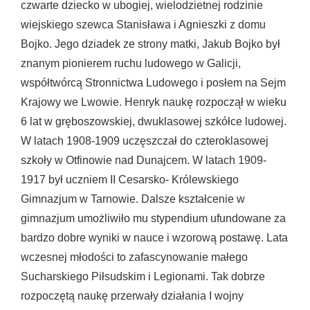
czwarte dziecko w ubogiej, wielodzietnej rodzinie
wiejskiego szewca Stanisława i Agnieszki z domu
Bojko. Jego dziadek ze strony matki, Jakub Bojko był
znanym pionierem ruchu ludowego w Galicji,
współtwórcą Stronnictwa Ludowego i posłem na Sejm
Krajowy we Lwowie. Henryk naukę rozpoczął w wieku
6 lat w gręboszowskiej, dwuklasowej szkółce ludowej.
W latach 1908-1909 uczęszczał do czteroklasowej
szkoły w Otfinowie nad Dunajcem. W latach 1909-
1917 był uczniem II Cesarsko- Królewskiego
Gimnazjum w Tarnowie. Dalsze kształcenie w
gimnazjum umożliwiło mu stypendium ufundowane za
bardzo dobre wyniki w nauce i wzorową postawę. Lata
wczesnej młodości to zafascynowanie małego
Sucharskiego Piłsudskim i Legionami. Tak dobrze
rozpoczętą naukę przerwały działania I wojny