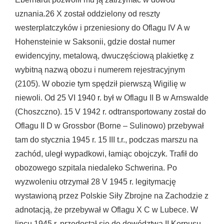
uznania.26 X został oddzielony od reszty
westerplatczyków i przeniesiony do Oflagu IV A w
Hohensteinie w Saksonii, gdzie dostał numer
ewidencyjny, metalową, dwuczęściową plakietkę z
wybitną nazwą obozu i numerem rejestracyjnym
(2105). W obozie tym spędził pierwszą Wigilię w
niewoli. Od 25 VI 1940 r. był w Oflagu II B w Arnswalde
(Choszczno). 15 V 1942 r. odtransportowany został do
Oflagu II D w Grossbor (Borne – Sulinowo) przebywał
tam do stycznia 1945 r. 15 III t.r., podczas marszu na
zachód, uległ wypadkowi, łamiąc obojczyk. Trafił do
obozowego szpitala niedaleko Schwerina. Po
wyzwoleniu otrzymał 28 V 1945 r. legitymację
wystawioną przez Polskie Siły Zbrojne na Zachodzie z
adnotacją, że przebywał w Oflagu X C w Lubece. W
lipcu 1945 r. przedostał się do dowództwa II Korpusu