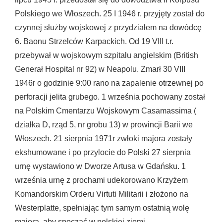
Polskiego we Włoszech. 25 I 1946 r. przyjęty został do
czynnej służby wojskowej z przydziałem na dowódcę
6. Baonu Strzelców Karpackich. Od 19 VIII t.r.
przebywał w wojskowym szpitalu angielskim (British
Generał Hospital nr 92) w Neapolu. Zmarł 30 VIII
1946r o godzinie 9:00 rano na zapalenie otrzewnej po
perforacji jelita grubego. 1 września pochowany został
na Polskim Cmentarzu Wojskowym Casamassima (
działka D, rząd 5, nr grobu 13) w prowincji Barii we
Włoszech. 21 sierpnia 1971r zwłoki majora zostały
ekshumowane i po przylocie do Polski 27 sierpnia
urnę wystawiono w Dworze Artusa w Gdańsku. 1
września urnę z prochami udekorowano Krzyżem
Komandorskim Orderu Virtuti Militarii i złożono na
Westerplatte, spełniając tym samym ostatnią wolę
majora, aby spocząć w polskiej ziemi.