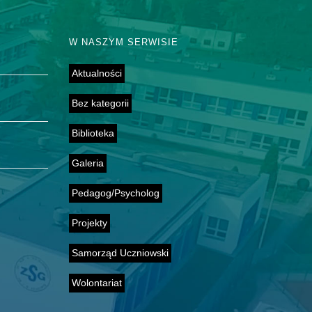
W NASZYM SERWISIE
Aktualności
Bez kategorii
Biblioteka
Galeria
Pedagog/Psycholog
Projekty
Samorząd Uczniowski
Wolontariat