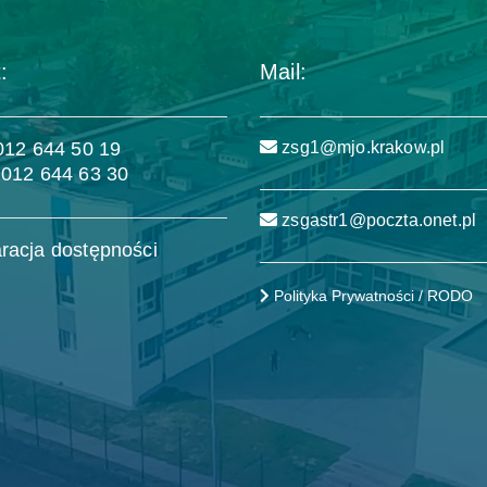
:
Mail:
 012 644 50 19
zsg1@mjo.krakow.pl
 012 644 63 30
zsgastr1@poczta.onet.pl
racja dostępności
Polityka Prywatności / RODO