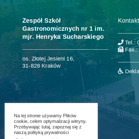
Zespół Szkół
Kontakt
Gastronomicznych nr 1 im.
mjr. Henryka Sucharskiego
Tel.:
Fax.:
os. Złotej Jesieni 16,
31-828 Kraków
Dekla
Na tej stronie używamy Plików
cookie, celem optymalizacji witryny.
Przebywając tutaj, zapoznaj się z
naszą polityką prywatności