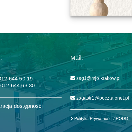
:
Mail:
 012 644 50 19
zsg1@mjo.krakow.pl
 012 644 63 30
zsgastr1@poczta.onet.pl
racja dostępności
Polityka Prywatności / RODO