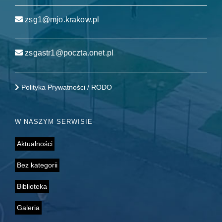
zsg1@mjo.krakow.pl
zsgastr1@poczta.onet.pl
Polityka Prywatności / RODO
W NASZYM SERWISIE
Aktualności
Bez kategorii
Biblioteka
Galeria