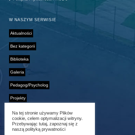
W NASZYM SERWISIE
Aktualności
Bez kategorii
Biblioteka
Galeria
Pedagog/Psycholog
Projekty
Samorząd Uczniowski
Na tej stronie używamy Plików
cookie, celem optymalizacji witryny.
Przebywając tutaj, zapoznaj się z
Wolontariat
naszą polityką prywatności