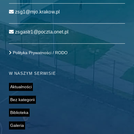
zsg1@mjo.krakow.pl
zsgastr1@poczta.onet.pl
Polityka Prywatności / RODO
W NASZYM SERWISIE
Aktualności
Bez kategorii
Biblioteka
Galeria