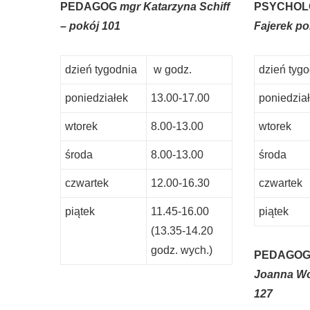
PEDAGOG
mgr Katarzyna Schiff
PSYCHO
– pokój 101
Fajerek po
dzień tygodnia
w godz.
dzień tyg
poniedziałek
13.00-17.00
poniedzia
wtorek
8.00-13.00
wtorek
środa
8.00-13.00
środa
czwartek
12.00-16.30
czwartek
piątek
11.45-16.00
piątek
(13.35-14.20
godz. wych.)
PEDAGOG
Joanna Wó
127