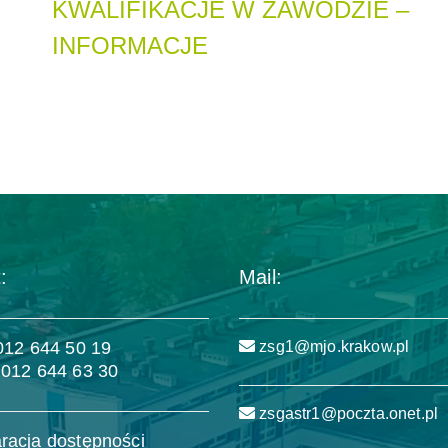
KWALIFIKACJE W ZAWODZIE –
INFORMACJE
:
Mail:
 012 644 50 19
zsg1@mjo.krakow.pl
 012 644 63 30
zsgastr1@poczta.onet.pl
racja dostępności