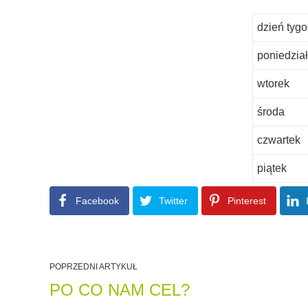
dzień tyg
poniedzia
wtorek
środa
czwartek
piątek
Facebook
Twitter
Pinterest
POPRZEDNI ARTYKUŁ
PO CO NAM CEL?