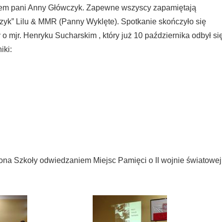
nkiem pani Anny Główczyk. Zapewne wszyscy zapamiętają
zyk” Lilu & MMR (Panny Wyklęte). Spotkanie skończyło się
jr. Henryku Sucharskim , który już 10 października odbył si
iki:
trona Szkoły odwiedzaniem Miejsc Pamięci o II wojnie światowe