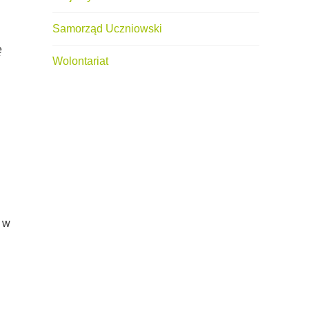
Samorząd Uczniowski
ę
Wolontariat
j w