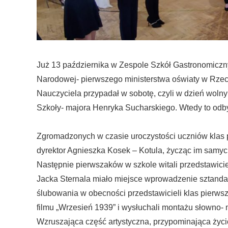
Już 13 października w Zespole Szkół Gastronomiczn
Narodowej- pierwszego ministerstwa oświaty w Rzecz
Nauczyciela przypadał w sobotę, czyli w dzień wolny
Szkoły- majora Henryka Sucharskiego. Wtedy to odby
Zgromadzonych w czasie uroczystości uczniów klas 
dyrektor Agnieszka Kosek – Kotula, życząc im samy
Następnie pierwszaków w szkole witali przedstawic
Jacka Sternala miało miejsce wprowadzenie sztandar
ślubowania w obecności przedstawicieli klas pierws
filmu „Wrzesień 1939” i wysłuchali montażu słown
Wzruszająca część artystyczna, przypominająca życi