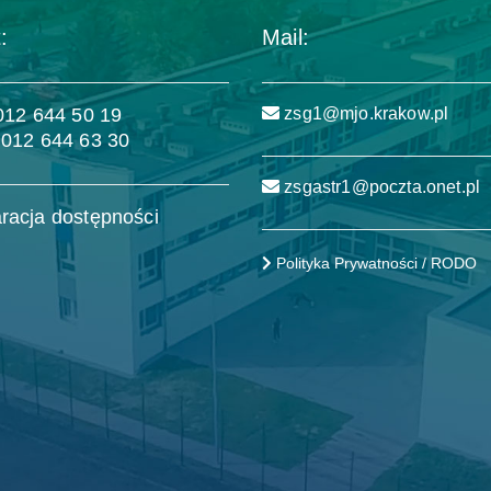
:
Mail:
 012 644 50 19
zsg1@mjo.krakow.pl
 012 644 63 30
zsgastr1@poczta.onet.pl
racja dostępności
Polityka Prywatności / RODO