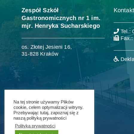
Zespół Szkół
Kontakt
Gastronomicznych nr 1 im.
mjr. Henryka Sucharskiego
Tel.:
Fax.:
os. Złotej Jesieni 16,
31-828 Kraków
Dekla
Na tej stronie używamy Plików
cookie, celem optymalizacji witryny.
Przebywając tutaj, zapoznaj się z
naszą polityką prywatności
Polityka prywatności