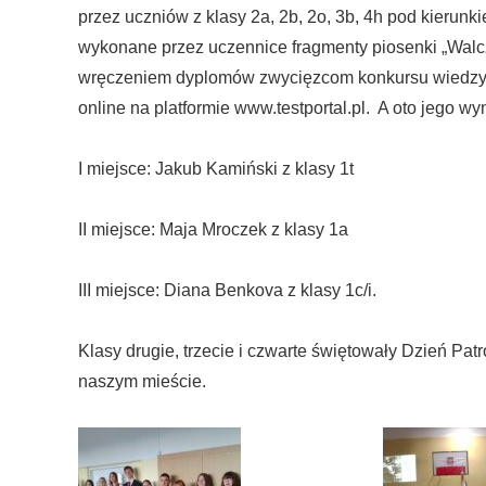
przez uczniów z klasy 2a, 2b, 2o, 3b, 4h pod kieru
wykonane przez uczennice fragmenty piosenki „Walc
wręczeniem dyplomów zwycięzcom konkursu wiedzy o m
online na platformie www.testportal.pl. A oto jego wyn
I miejsce: Jakub Kamiński z klasy 1t
II miejsce: Maja Mroczek z klasy 1a
III miejsce: Diana Benkova z klasy 1c/i.
Klasy drugie, trzecie i czwarte świętowały Dzień Pa
naszym mieście.