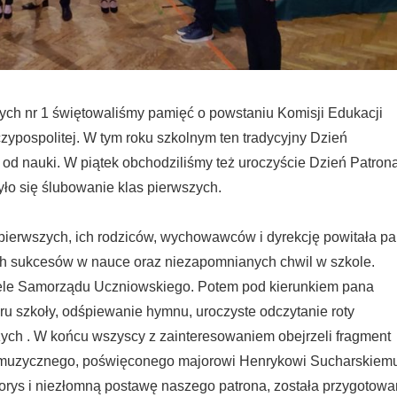
ych nr 1 świętowaliśmy pamięć o powstaniu Komisji Edukacji
ypospolitej. W tym roku szkolnym ten tradycyjny Dzień
 od nauki. W piątek obchodziliśmy też uroczyście Dzień Patron
ło się ślubowanie klas pierwszych.
pierwszych, ich rodziców, wychowawców i dyrekcję powitała pa
ch sukcesów w nauce oraz niezapomnianych chwil w szkole.
iele Samorządu Uczniowskiego. Potem pod kierunkiem pana
u szkoły, odśpiewanie hymnu, uroczyste odczytanie roty
zych . W końcu wszyscy z zainteresowaniem obejrzeli fragment
o- muzycznego, poświęconego majorowi Henrykowi Sucharskiem
orys i niezłomną postawę naszego patrona, została przygotow