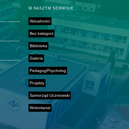
W NASZYM SERWISIE
Aktualności
Bez kategorii
Biblioteka
Galeria
Pedagog/Psycholog
Projekty
Samorząd Uczniowski
Wolontariat