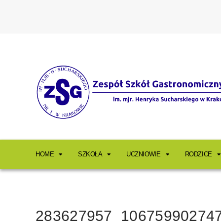
HOME
SZKOŁA
UCZNIOWIE
RODZICE
283627957_10675990274