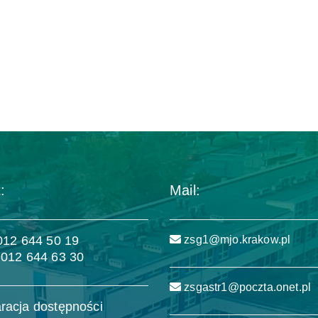
:
Mail:
 012 644 50 19
zsg1@mjo.krakow.pl
 012 644 63 30
zsgastr1@poczta.onet.pl
racja dostępności