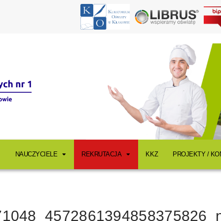
NAUCZYCIELE
REKRUTACJA
KKZ
PROJEKTY / K
71048_4572861394858375826_