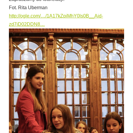
Fot. Rita Uberman
http://ogle.com/…/1A17kZpiMhY0ls0B__Aid-
zd7jD02DDN8…