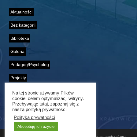
Aktualności
Bez kategorii
Biblioteka
Galeria
Pedagog/Psycholog
Projekty
Samorząd Uczniowski
Na tej stronie używamy Plików
cookie, celem optymalizacji witryny.
Wolontariat
Przebywając tutaj, zapoznaj się z
naszą polityką prywatności
Polityka prywatności
Akceptuję ich użycie
© 2011 - 2021 ZSG nr 1 w Krakowie. Wszelkie prawa zastrzeżone.