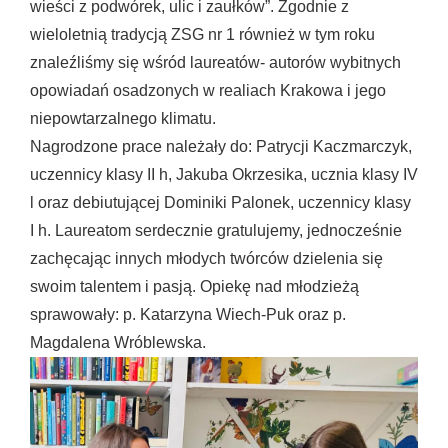
wieści z podwórek, ulic i zaułków”. Zgodnie z
wieloletnią tradycją ZSG nr 1 również w tym roku
znaleźliśmy się wśród laureatów- autorów wybitnych
opowiadań osadzonych w realiach Krakowa i jego
niepowtarzalnego klimatu.
Nagrodzone prace należały do: Patrycji Kaczmarczyk,
uczennicy klasy II h, Jakuba Okrzesika, ucznia klasy IV
l oraz debiutującej Dominiki Palonek, uczennicy klasy
I h. Laureatom serdecznie gratulujemy, jednocześnie
zachęcając innych młodych twórców dzielenia się
swoim talentem i pasją. Opiekę nad młodzieżą
sprawowały: p. Katarzyna Wiech-Puk oraz p.
Magdalena Wróblewska.