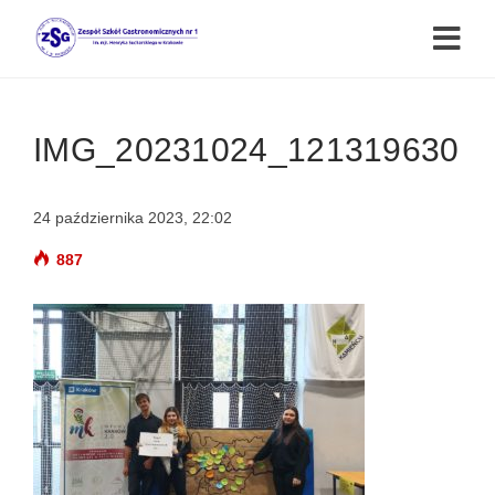
IMG_20231024_121319630
24 października 2023, 22:02
887