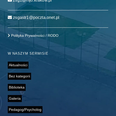
zsg1@mjo.krakow.pl
zsgastr1@poczta.onet.pl
Polityka Prywatności / RODO
W NASZYM SERWISIE
Aktualności
Bez kategorii
Biblioteka
Galeria
Pedagog/Psycholog