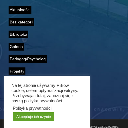
Aktualności
Bez kategorii
Biblioteka
Galeria
Pedagog/Psycholog
Projekty
Samorząd Uczniowski
Na tej stronie używamy Plików
cookie, celem optymalizacji witryny.
Wolontariat
Przebywając tutaj, zapoznaj się z
naszą polityką prywatności
Polityka prywatności
Akceptuję ich użycie
© 2011 - 2021 ZSG nr 1 w Krakowie. Wszelkie prawa zastrzeżone.