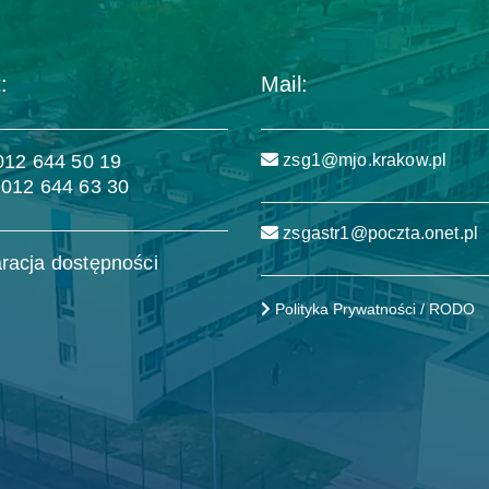
:
Mail:
 012 644 50 19
zsg1@mjo.krakow.pl
 012 644 63 30
zsgastr1@poczta.onet.pl
racja dostępności
Polityka Prywatności / RODO