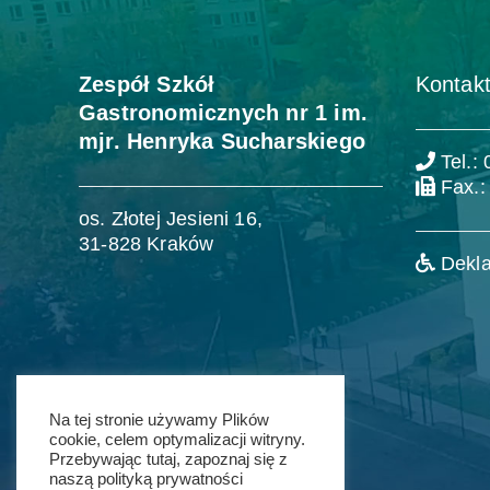
Zespół Szkół
Kontakt
Gastronomicznych nr 1 im.
mjr. Henryka Sucharskiego
Tel.:
Fax.:
os. Złotej Jesieni 16,
31-828 Kraków
Dekla
Na tej stronie używamy Plików
cookie, celem optymalizacji witryny.
Przebywając tutaj, zapoznaj się z
naszą polityką prywatności