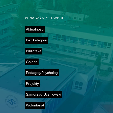
W NASZYM SERWISIE
Aktualności
Bez kategorii
Biblioteka
Galeria
Pedagog/Psycholog
Projekty
Samorząd Uczniowski
Wolontariat