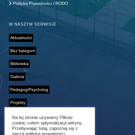
Polityka Prywatności / RODO
W NASZYM SERWISIE
Aktualności
Bez kategorii
Biblioteka
Galeria
Pedagog/Psycholog
Projekty
Samorząd Uczniowski
Na tej stronie używamy Plików
cookie, celem optymalizacji witryny.
Wolontariat
Przebywając tutaj, zapoznaj się z
naszą polityką prywatności