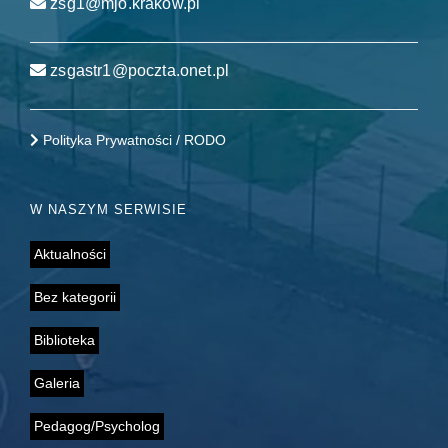
zsg1@mjo.krakow.pl
zsgastr1@poczta.onet.pl
Polityka Prywatności / RODO
W NASZYM SERWISIE
Aktualności
Bez kategorii
Biblioteka
Galeria
Pedagog/Psycholog