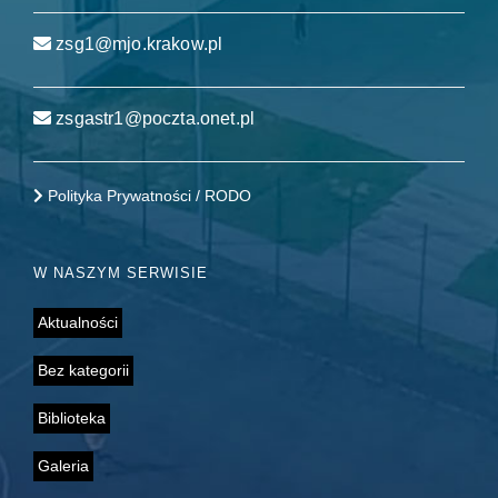
zsg1@mjo.krakow.pl
zsgastr1@poczta.onet.pl
Polityka Prywatności / RODO
W NASZYM SERWISIE
Aktualności
Bez kategorii
Biblioteka
Galeria