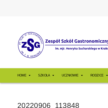
HOME
SZKOŁA
UCZNIOWIE
RODZICE
20220906_113848