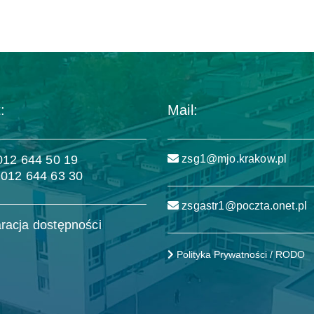
:
Mail:
 012 644 50 19
zsg1@mjo.krakow.pl
 012 644 63 30
zsgastr1@poczta.onet.pl
racja dostępności
Polityka Prywatności / RODO