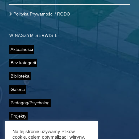
Polityka Prywatności / RODO
W NASZYM SERWISIE
Aktualności
Bez kategorii
Biblioteka
Galeria
Pedagog/Psycholog
Projekty
Samorząd Uczniowski
Na tej stronie używamy Plików
cookie, celem optymalizacji witryny.