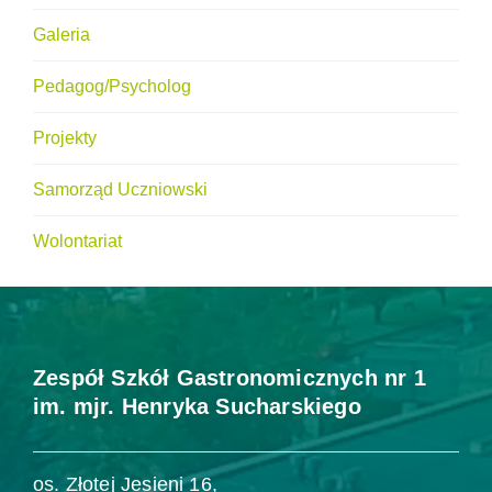
Galeria
Pedagog/Psycholog
Projekty
Samorząd Uczniowski
Wolontariat
Zespół Szkół Gastronomicznych nr 1
im. mjr. Henryka Sucharskiego
os. Złotej Jesieni 16,