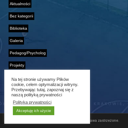
Aktualności
Bez kategorii
Biblioteka
Galeria
Pedagog/Psycholog
Projekty
Samorząd Uczniowski
Na tej stronie używamy Plików
cookie, celem optymalizacji witryny.
Przebywając tutaj, zapoznaj się z
Wolontariat
naszą polityką prywatności
Polityka prywatności
Akceptuję ich użycie
© 2011 - 2021 ZSG nr 1 w Krakowie. Wszelkie prawa zastrzeżone.