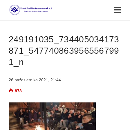
249191035_734405034173
871_547740863956556799
1_n
26 października 2021, 21:44
878