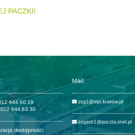
J PACZKI!
:
Mail:
 012 644 50 19
zsg1@mjo.krakow.pl
 012 644 63 30
zsgastr1@poczta.onet.pl
racja dostępności