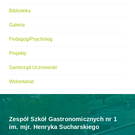
Biblioteka
Galeria
Pedagog/Psycholog
Projekty
Samorząd Uczniowski
Wolontariat
Zespół Szkół Gastronomicznych nr 1
im. mjr. Henryka Sucharskiego