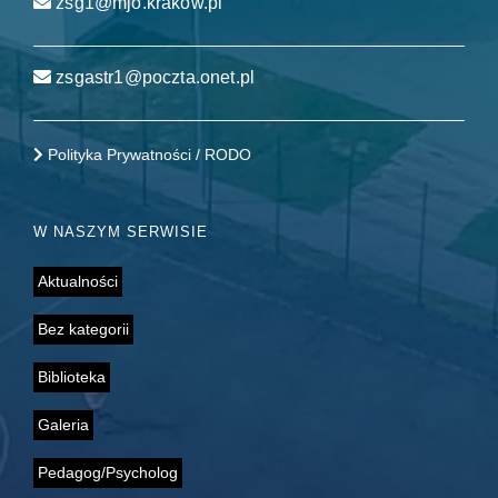
zsg1@mjo.krakow.pl
zsgastr1@poczta.onet.pl
Polityka Prywatności / RODO
W NASZYM SERWISIE
Aktualności
Bez kategorii
Biblioteka
Galeria
Pedagog/Psycholog