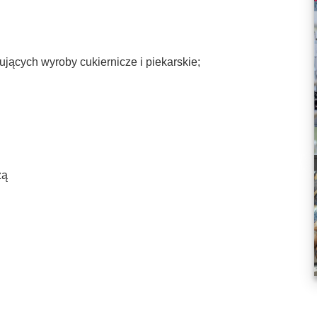
ących wyroby cukiernicze i piekarskie;
zą