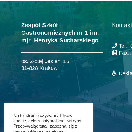
Zespół Szkół
Kontakt
Gastronomicznych nr 1 im.
mjr. Henryka Sucharskiego
Tel.:
Fax.:
os. Złotej Jesieni 16,
31-828 Kraków
Dekla
Na tej stronie używamy Plików
cookie, celem optymalizacji witryny.
Przebywając tutaj, zapoznaj się z
naszą polityką prywatności