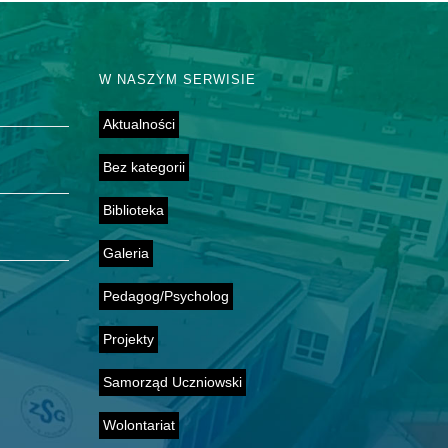
W NASZYM SERWISIE
Aktualności
Bez kategorii
Biblioteka
Galeria
Pedagog/Psycholog
Projekty
Samorząd Uczniowski
Wolontariat