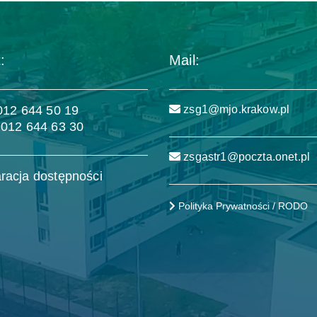
:
Mail:
 012 644 50 19
zsg1@mjo.krakow.pl
 012 644 63 30
zsgastr1@poczta.onet.pl
racja dostępności
Polityka Prywatności / RODO