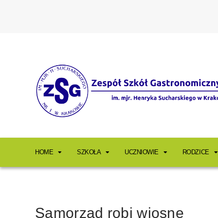
HOME
SZKOŁA
UCZNIOWIE
RODZICE
Samorząd robi wiosnę