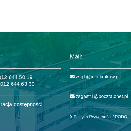
:
Mail:
 012 644 50 19
zsg1@mjo.krakow.pl
 012 644 63 30
zsgastr1@poczta.onet.pl
racja dostępności
Polityka Prywatności / RODO