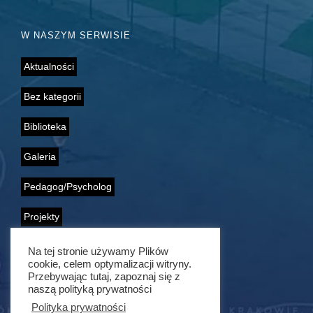
W NASZYM SERWISIE
Aktualności
Bez kategorii
Biblioteka
Galeria
Pedagog/Psycholog
Projekty
Samorząd Uczniowski
Na tej stronie używamy Plików
cookie, celem optymalizacji witryny.
Wolontariat
Przebywając tutaj, zapoznaj się z
naszą polityką prywatności
Polityka prywatności