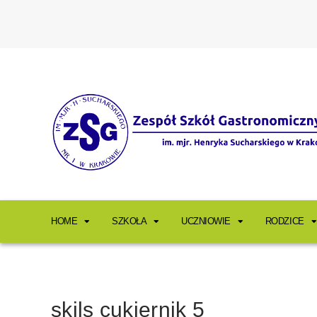
HOME
SZKOŁA
UCZNIOWIE
RODZICE
skils cukiernik 5