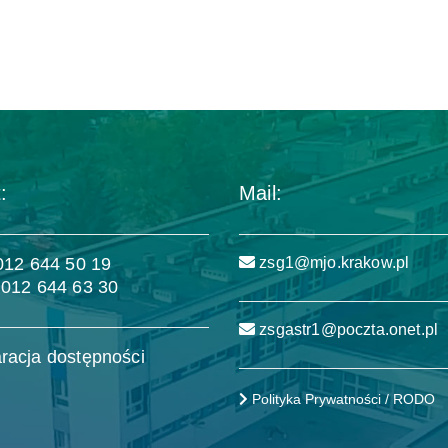
:
Mail:
 012 644 50 19
zsg1@mjo.krakow.pl
 012 644 63 30
zsgastr1@poczta.onet.pl
racja dostępności
Polityka Prywatności / RODO