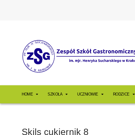
HOME
SZKOŁA
UCZNIOWIE
RODZICE
Skils cukiernik 8