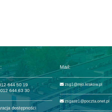
:
Mail:
 012 644 50 19
zsg1@mjo.krakow.pl
 012 644 63 30
zsgastr1@poczta.onet.pl
racja dostępności