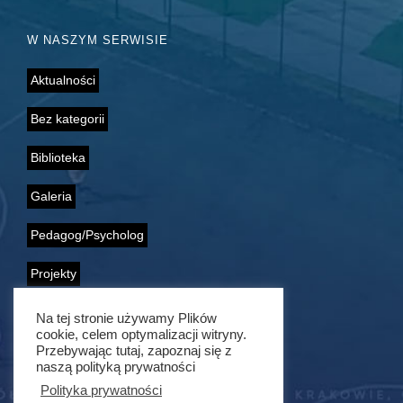
W NASZYM SERWISIE
Aktualności
Bez kategorii
Biblioteka
Galeria
Pedagog/Psycholog
Projekty
Samorząd Uczniowski
Na tej stronie używamy Plików
cookie, celem optymalizacji witryny.
Wolontariat
Przebywając tutaj, zapoznaj się z
naszą polityką prywatności
Polityka prywatności