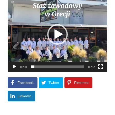
Odtwarzacz
video
00:00
00:57
Facebook
Twitter
Pinterest
LinkedIn