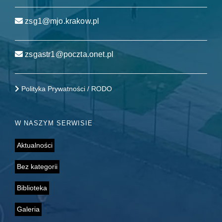
zsg1@mjo.krakow.pl
zsgastr1@poczta.onet.pl
Polityka Prywatności / RODO
W NASZYM SERWISIE
Aktualności
Bez kategorii
Biblioteka
Galeria