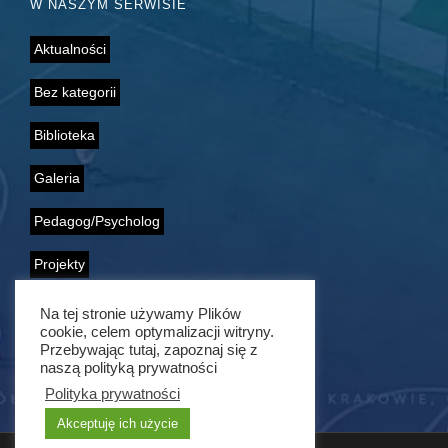
W NASZYM SERWISIE
Aktualności
Bez kategorii
Biblioteka
Galeria
Pedagog/Psycholog
Projekty
Samorząd Uczniowski
Na tej stronie używamy Plików
cookie, celem optymalizacji witryny.
Wolontariat
Przebywając tutaj, zapoznaj się z
naszą polityką prywatności
Polityka prywatności
Akceptuję ich użycie