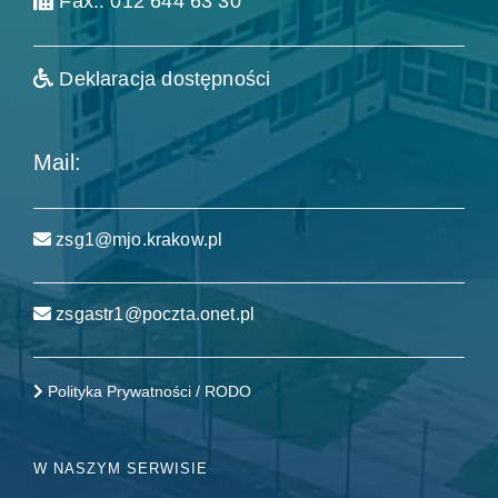
Fax.: 012 644 63 30
Deklaracja dostępności
Mail:
zsg1@mjo.krakow.pl
zsgastr1@poczta.onet.pl
Polityka Prywatności / RODO
W NASZYM SERWISIE