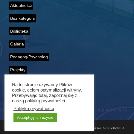
Aktualności
Bez kategorii
Biblioteka
Galeria
Pedagog/Psycholog
Projekty
Samorząd Uczniowski
Na tej stronie używamy Plików
cookie, celem optymalizacji witryny.
Przebywając tutaj, zapoznaj się z
Wolontariat
naszą polityką prywatności
Polityka prywatności
Akceptuję ich użycie
© 2011 - 2021 ZSG nr 1 w Krakowie. Wszelkie prawa zastrzeżone.