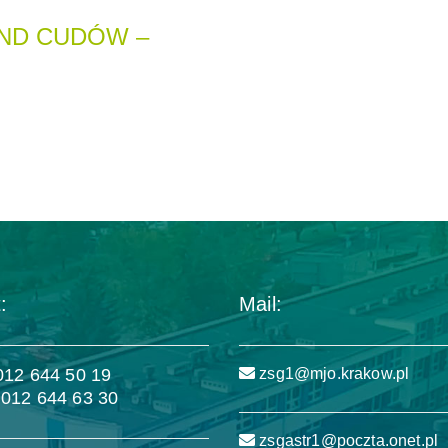
ND CUDÓW –
:
Mail:
 012 644 50 19
zsg1@mjo.krakow.pl
 012 644 63 30
zsgastr1@poczta.onet.pl