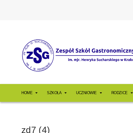
HOME
SZKOŁA
UCZNIOWIE
RODZICE
zd7 (4)