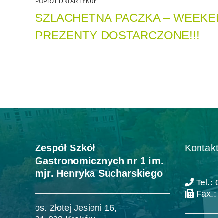
POPRZEDNI ARTYKUŁ
SZLACHETNA PACZKA – WEEKE
PREZENTY DOSTARCZONE!!!
Zespół Szkół
Kontakt
Gastronomicznych nr 1 im.
mjr. Henryka Sucharskiego
Tel.:
Fax.:
os. Złotej Jesieni 16,