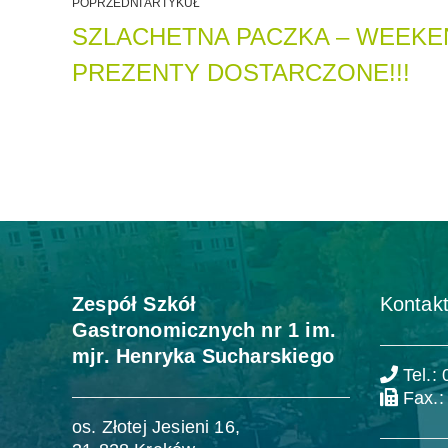
POPRZEDNI ARTYKUŁ
SZLACHETNA PACZKA – WEEKE
PREZENTY DOSTARCZONE!!!
Zespół Szkół
Kontakt
Gastronomicznych nr 1 im.
mjr. Henryka Sucharskiego
Tel.:
Fax.:
os. Złotej Jesieni 16,