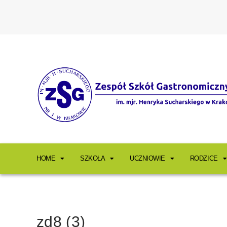
HOME
SZKOŁA
UCZNIOWIE
RODZICE
zd8 (3)