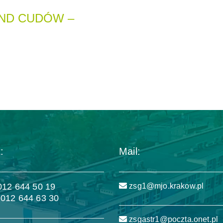
ND CUDÓW –
:
Mail:
 012 644 50 19
zsg1@mjo.krakow.pl
 012 644 63 30
zsgastr1@poczta.onet.pl