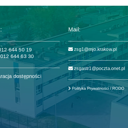
:
Mail:
 012 644 50 19
zsg1@mjo.krakow.pl
 012 644 63 30
zsgastr1@poczta.onet.pl
racja dostępności
Polityka Prywatności / RODO