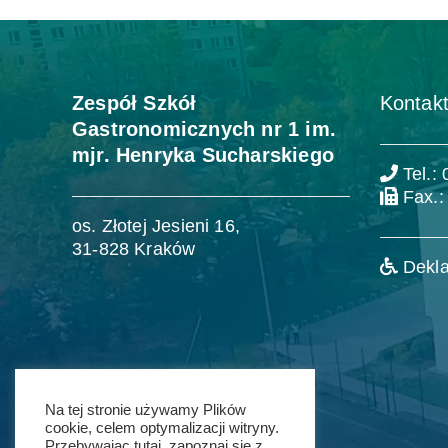
Zespół Szkół
Kontakt
Gastronomicznych nr 1 im.
mjr. Henryka Sucharskiego
Tel.:
Fax.:
os. Złotej Jesieni 16,
31-828 Kraków
Dekla
Na tej stronie używamy Plików
cookie, celem optymalizacji witryny.
Przebywając tutaj, zapoznaj się z