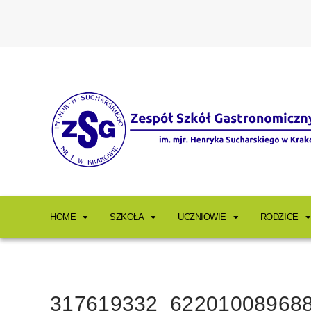
HOME
SZKOŁA
UCZNIOWIE
RODZICE
317619332_62201008968