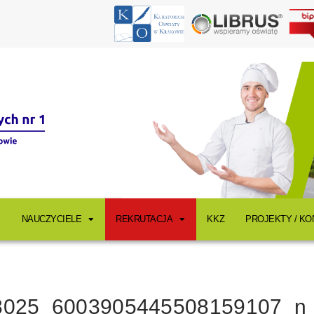
NAUCZYCIELE
REKRUTACJA
KKZ
PROJEKTY / K
8025_6003905445508159107_n