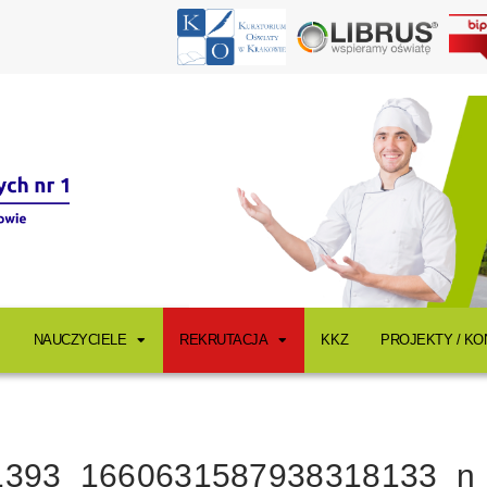
NAUCZYCIELE
REKRUTACJA
KKZ
PROJEKTY / K
1393_1660631587938318133_n