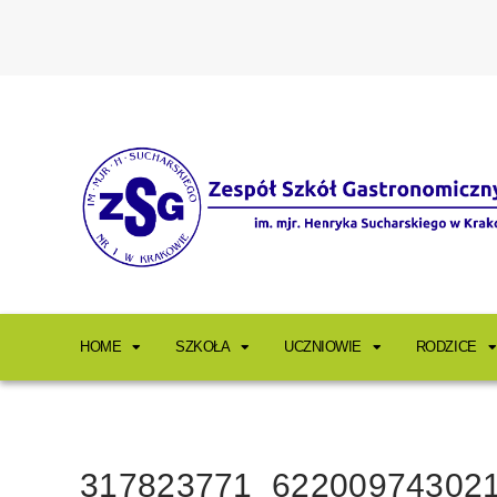
HOME
SZKOŁA
UCZNIOWIE
RODZICE
317823771_62200974302