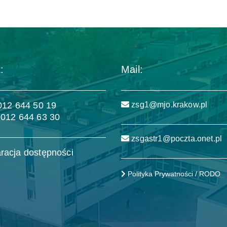
:
Mail:
 012 644 50 19
zsg1@mjo.krakow.pl
 012 644 63 30
zsgastr1@poczta.onet.pl
racja dostępności
Polityka Prywatności / RODO