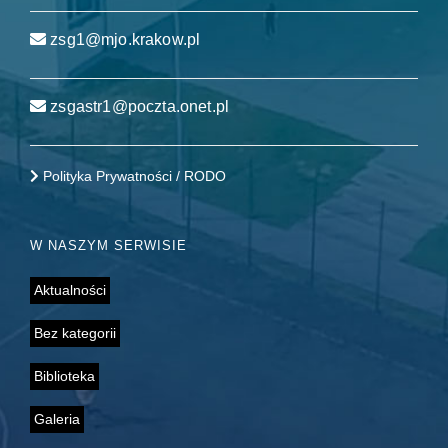
zsg1@mjo.krakow.pl
zsgastr1@poczta.onet.pl
Polityka Prywatności / RODO
W NASZYM SERWISIE
Aktualności
Bez kategorii
Biblioteka
Galeria