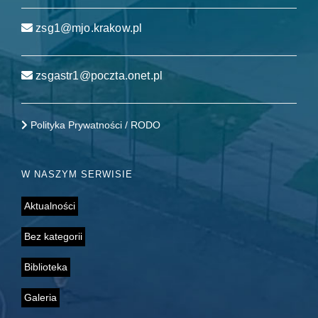
zsg1@mjo.krakow.pl
zsgastr1@poczta.onet.pl
Polityka Prywatności / RODO
W NASZYM SERWISIE
Aktualności
Bez kategorii
Biblioteka
Galeria