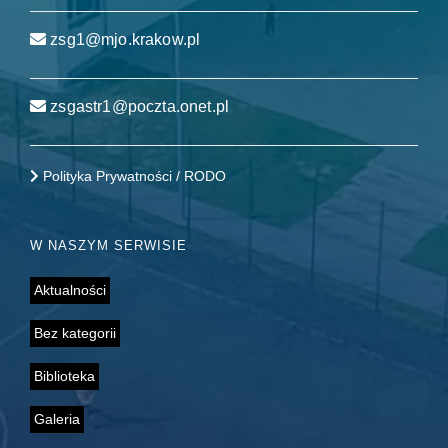
zsg1@mjo.krakow.pl
zsgastr1@poczta.onet.pl
Polityka Prywatności / RODO
W NASZYM SERWISIE
Aktualności
Bez kategorii
Biblioteka
Galeria