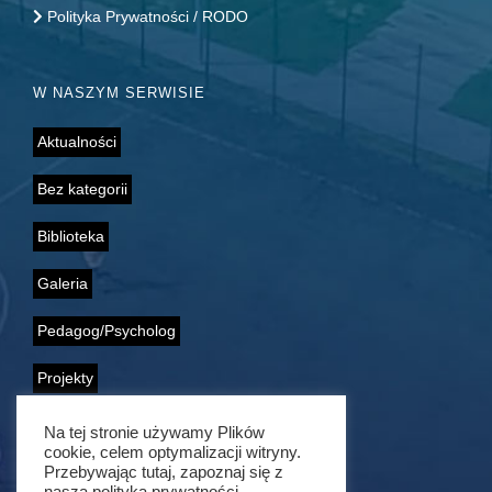
Polityka Prywatności / RODO
W NASZYM SERWISIE
Aktualności
Bez kategorii
Biblioteka
Galeria
Pedagog/Psycholog
Projekty
Samorząd Uczniowski
Na tej stronie używamy Plików
cookie, celem optymalizacji witryny.
Wolontariat
Przebywając tutaj, zapoznaj się z