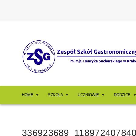
HOME
SZKOŁA
UCZNIOWIE
RODZICE
336923689_11897240784