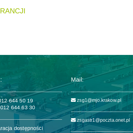
RANCJI
:
Mail:
 012 644 50 19
zsg1@mjo.krakow.pl
 012 644 63 30
zsgastr1@poczta.onet.pl
racja dostępności