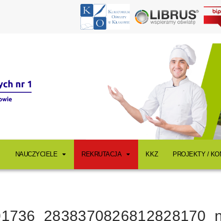
NAUCZYCIELE
REKRUTACJA
KKZ
PROJEKTY / K
01736_2838370826812828170_