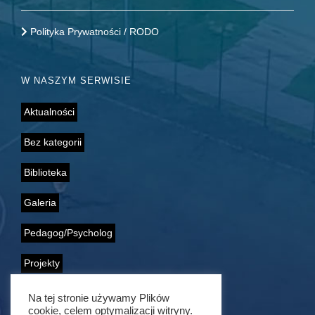
Polityka Prywatności / RODO
W NASZYM SERWISIE
Aktualności
Bez kategorii
Biblioteka
Galeria
Pedagog/Psycholog
Projekty
Samorząd Uczniowski
Na tej stronie używamy Plików
cookie, celem optymalizacji witryny.