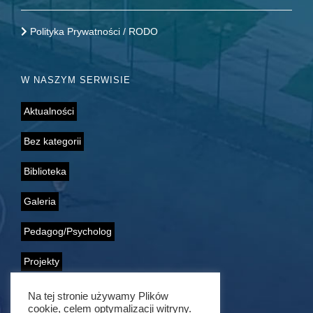
Polityka Prywatności / RODO
W NASZYM SERWISIE
Aktualności
Bez kategorii
Biblioteka
Galeria
Pedagog/Psycholog
Projekty
Samorząd Uczniowski
Na tej stronie używamy Plików
cookie, celem optymalizacji witryny.