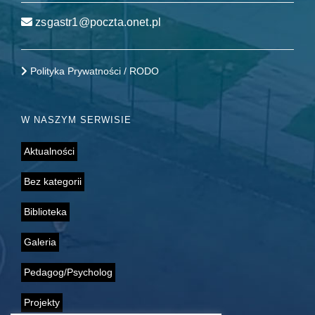
zsgastr1@poczta.onet.pl
Polityka Prywatności / RODO
W NASZYM SERWISIE
Aktualności
Bez kategorii
Biblioteka
Galeria
Pedagog/Psycholog
Projekty